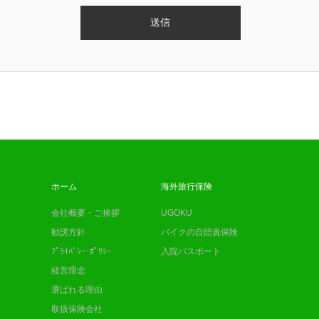
ホーム
海外旅行保険
会社概要・ご挨拶
UGOKU
勧誘方針
バイクの自賠責保険
ﾌﾟﾗｲﾊﾞｼｰ･ﾎﾟﾘｼｰ
入院パスポート
経営理念
選ばれる理由
取扱保険会社