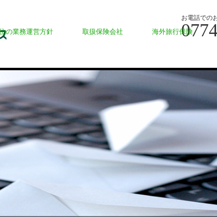
お電話での
0774
位の業務運営方針
取扱保険会社
海外旅行保険