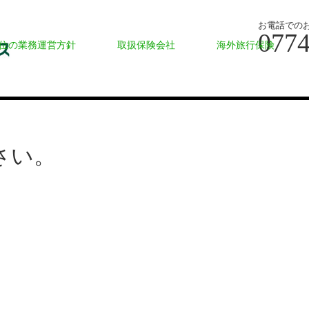
お電話での
0774
位の業務運営方針
取扱保険会社
海外旅行保険
さい。