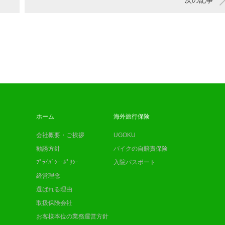
次の記事
ホーム
海外旅行保険
会社概要・ご挨拶
UGOKU
勧誘方針
バイクの自賠責保険
ﾌﾟﾗｲﾊﾞｼｰ･ﾎﾟﾘｼｰ
入院パスポート
経営理念
選ばれる理由
取扱保険会社
お客様本位の業務運営方針