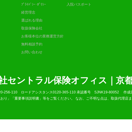
ﾌﾟﾗｲﾊﾞｼｰ･ﾎﾟﾘｼｰ
入院パスポート
経営理念
選ばれる理由
取扱保険会社
お客様本位の業務運営方針
無料相談予約
お問い合わせ
社セントラル保険オフィス｜京
0-256-110 ロードアシスタンス0120-365-110 承認番号 SJNK19-8005
おり」「重要事項説明書」等をご覧ください。 なお、ご不明な点は、取扱代理店