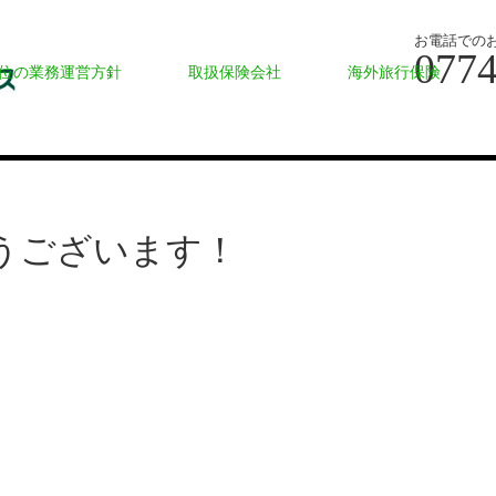
お電話での
0774
位の業務運営方針
取扱保険会社
海外旅行保険
うございます！