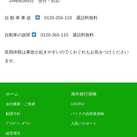
24時間365日 受付・対応
自 動 車 事 故
0120-256-110 通話料無料
自動車の故障
0120-365-110 通話料無料
長期休暇は事故が起きやすいのでくれぐれもお気をつけください
ませ。
ホーム
海外旅行保険
会社概要・ご挨拶
UGOKU
勧誘方針
バイクの自賠責保険
ﾌﾟﾗｲﾊﾞｼｰ･ﾎﾟﾘｼｰ
入院パスポート
経営理念