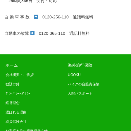
24時間365日 受付・対応
自 動 車 事 故
0120-256-110 通話料無料
自動車の故障
0120-365-110 通話料無料
ホーム
海外旅行保険
会社概要・ご挨拶
UGOKU
勧誘方針
バイクの自賠責保険
ﾌﾟﾗｲﾊﾞｼｰ･ﾎﾟﾘｼｰ
入院パスポート
経営理念
選ばれる理由
取扱保険会社